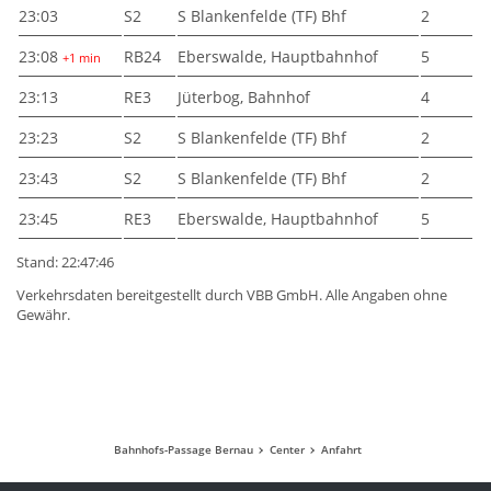
23:03
S2
S Blankenfelde (TF) Bhf
2
23:08
RB24
Eberswalde, Hauptbahnhof
5
+1 min
23:13
RE3
Jüterbog, Bahnhof
4
23:23
S2
S Blankenfelde (TF) Bhf
2
23:43
S2
S Blankenfelde (TF) Bhf
2
23:45
RE3
Eberswalde, Hauptbahnhof
5
Stand: 22:47:46
Verkehrsdaten bereitgestellt durch VBB GmbH. Alle Angaben ohne
Gewähr.
Bahnhofs-Passage Bernau
Center
Anfahrt